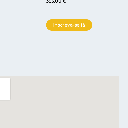
385,00
€
Inscreva-se já