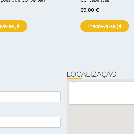
lações que Convertem
Contabilistas
69,00
€
eva-se já
Inscreva-se já
LOCALIZAÇÃO