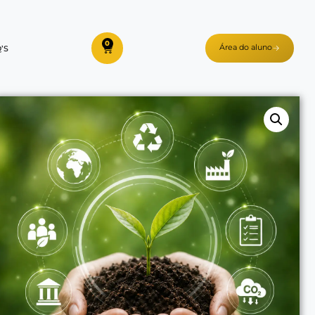
0
Área do aluno
’S