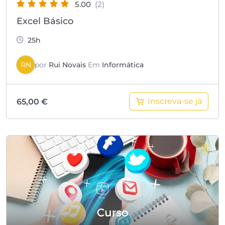
5.00
(2)
Excel Básico
25h
RN
por
Rui Novais
Em
Informática
Inscreva-se já
65,00
€