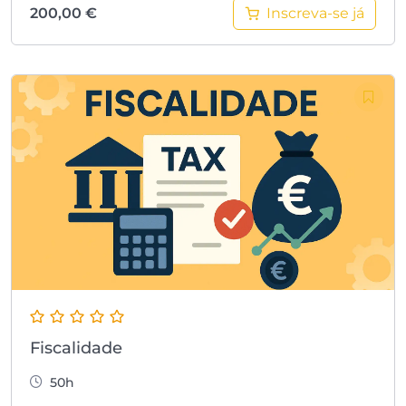
Inscreva-se já
200,00
€
Fiscalidade
50h