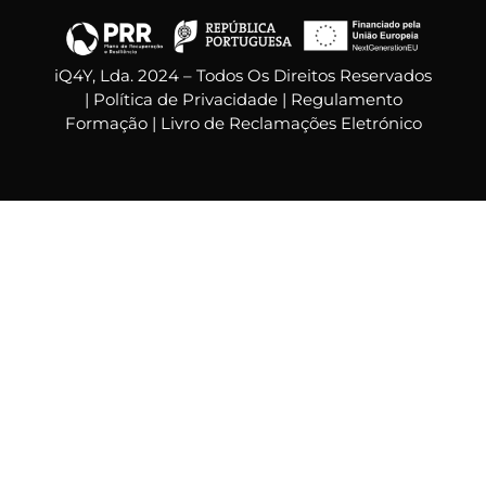
iQ4Y, Lda. 2024 – Todos Os Direitos Reservados
|
Política de Privacidade
|
Regulamento
Formação
|
Livro de Reclamações Eletrónico