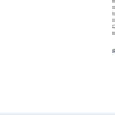
e
m
M
I
C
p