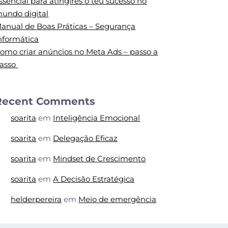
ssencial para atingires o teu sucesso no
undo digital
anual de Boas Práticas – Segurança
nformática
omo criar anúncios no Meta Ads – passo a
asso
Recent Comments
soarita
em
Inteligência Emocional
soarita
em
Delegação Eficaz
soarita
em
Mindset de Crescimento
soarita
em
A Decisão Estratégica
helderpereira
em
Meio de emergência