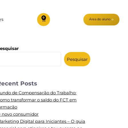
0
Área do aluno
’S
esquisar
Pesquisar
Recent Posts
undo de Compensação do Trabalho:
omo transformar o saldo do FCT em
ormação
 novo consumidor
arketing Digital para Iniciantes – O guia