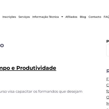
Inscrições
Serviços
Informação Técnica
Afiliados
Blog
Contacto
FAQ
P
po
mpo e Produtividade
F
C
f
urso visa capacitar os formandos que desejam
O
M