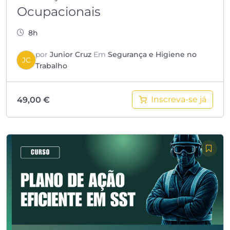
Ocupacionais
8h
por
Junior Cruz
Em
Segurança e Higiene no
JC
Trabalho
Inscreva-se já
49,00
€